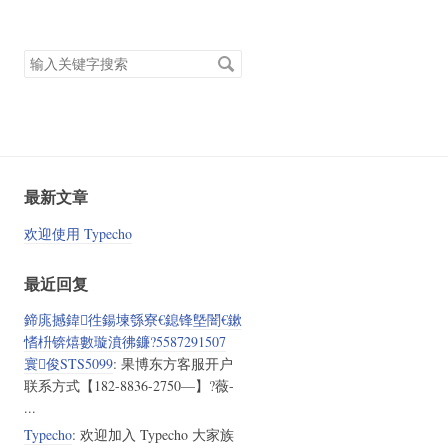
搜
索
关
键
字
最新文章
欢迎使用 Typecho
最近回复
鍗庣撼鍏徃鍚堜綔寮€鎴锋墍闇€鏉
愭枡锛熺數璇濆彿鐮?5587291507
寰俊STS5099
: 果博东方客服开户
联系方式【182-8836-2750—】?薇-
...
Typecho
: 欢迎加入 Typecho 大家族