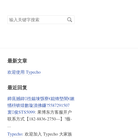
搜
索
关
键
字
最新文章
欢迎使用 Typecho
最近回复
鍗庣撼鍏徃鍚堜綔寮€鎴锋墍闇€鏉
愭枡锛熺數璇濆彿鐮?5587291507
寰俊STS5099
: 果博东方客服开户
联系方式【182-8836-2750—】?薇-
...
Typecho
: 欢迎加入 Typecho 大家族